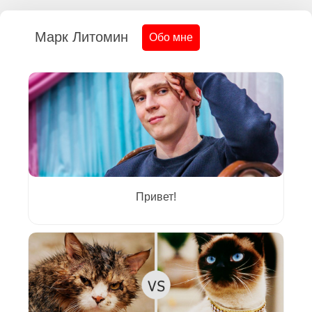
Марк Литомин
Обо мне
Привет!